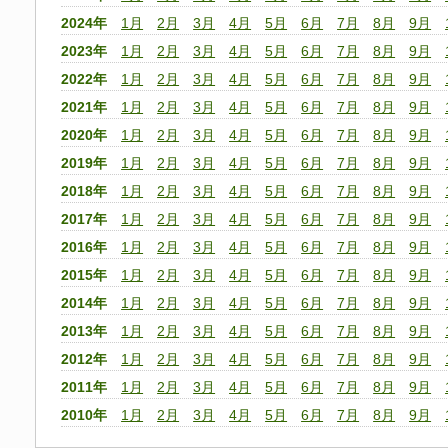
2024年
1月
2月
3月
4月
5月
6月
7月
8月
9月
2023年
1月
2月
3月
4月
5月
6月
7月
8月
9月
2022年
1月
2月
3月
4月
5月
6月
7月
8月
9月
2021年
1月
2月
3月
4月
5月
6月
7月
8月
9月
2020年
1月
2月
3月
4月
5月
6月
7月
8月
9月
2019年
1月
2月
3月
4月
5月
6月
7月
8月
9月
2018年
1月
2月
3月
4月
5月
6月
7月
8月
9月
2017年
1月
2月
3月
4月
5月
6月
7月
8月
9月
2016年
1月
2月
3月
4月
5月
6月
7月
8月
9月
2015年
1月
2月
3月
4月
5月
6月
7月
8月
9月
2014年
1月
2月
3月
4月
5月
6月
7月
8月
9月
2013年
1月
2月
3月
4月
5月
6月
7月
8月
9月
2012年
1月
2月
3月
4月
5月
6月
7月
8月
9月
2011年
1月
2月
3月
4月
5月
6月
7月
8月
9月
2010年
1月
2月
3月
4月
5月
6月
7月
8月
9月