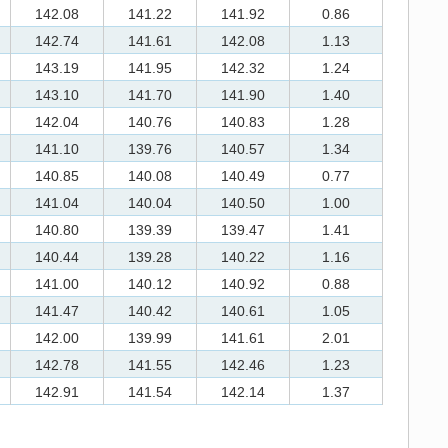
142.08
141.22
141.92
0.86
142.74
141.61
142.08
1.13
143.19
141.95
142.32
1.24
143.10
141.70
141.90
1.40
142.04
140.76
140.83
1.28
141.10
139.76
140.57
1.34
140.85
140.08
140.49
0.77
141.04
140.04
140.50
1.00
140.80
139.39
139.47
1.41
140.44
139.28
140.22
1.16
141.00
140.12
140.92
0.88
141.47
140.42
140.61
1.05
142.00
139.99
141.61
2.01
142.78
141.55
142.46
1.23
142.91
141.54
142.14
1.37