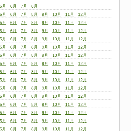
5月
6月
7月
8月
5月
6月
7月
8月
9月
10月
11月
12月
5月
6月
7月
8月
9月
10月
11月
12月
5月
6月
7月
8月
9月
10月
11月
12月
5月
6月
7月
8月
9月
10月
11月
12月
5月
6月
7月
8月
9月
10月
11月
12月
5月
6月
7月
8月
9月
10月
11月
12月
5月
6月
7月
8月
9月
10月
11月
12月
5月
6月
7月
8月
9月
10月
11月
12月
5月
6月
7月
8月
9月
10月
11月
12月
5月
6月
7月
8月
9月
10月
11月
12月
5月
6月
7月
8月
9月
10月
11月
12月
5月
6月
7月
8月
9月
10月
11月
12月
5月
6月
7月
8月
9月
10月
11月
12月
5月
6月
7月
8月
9月
10月
11月
12月
5月
6月
7月
8月
9月
10月
11月
12月