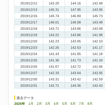
2019/12/12
143.20
144.16
142.48
2019/12/13
145.31
147.95
143.95
2019/12/16
145.74
146.80
145.73
2019/12/17
146.01
146.08
143.48
2019/12/18
143.71
143.86
143.08
2019/12/19
143.22
143.86
141.98
2019/12/20
142.23
143.05
142.10
2019/12/23
142.26
142.53
141.17
2019/12/24
141.43
141.85
141.18
2019/12/25
141.36
141.73
141.34
2019/12/26
141.67
142.72
141.66
2019/12/27
142.33
143.64
142.05
2019/12/30
143.31
143.42
142.59
2019/12/31
142.71
144.36
142.43
過去データ
2026年
1月
2月
3月
4月
5月
6月
7月
8月