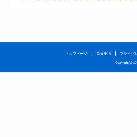
トップページ
免責事項
プライバ
Copyright(c) 