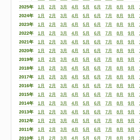
2025年
1月
2月
3月
4月
5月
6月
7月
8月
9月
2024年
1月
2月
3月
4月
5月
6月
7月
8月
9月
2023年
1月
2月
3月
4月
5月
6月
7月
8月
9月
2022年
1月
2月
3月
4月
5月
6月
7月
8月
9月
2021年
1月
2月
3月
4月
5月
6月
7月
8月
9月
2020年
1月
2月
3月
4月
5月
6月
7月
8月
9月
2019年
1月
2月
3月
4月
5月
6月
7月
8月
9月
2018年
1月
2月
3月
4月
5月
6月
7月
8月
9月
2017年
1月
2月
3月
4月
5月
6月
7月
8月
9月
2016年
1月
2月
3月
4月
5月
6月
7月
8月
9月
2015年
1月
2月
3月
4月
5月
6月
7月
8月
9月
2014年
1月
2月
3月
4月
5月
6月
7月
8月
9月
2013年
1月
2月
3月
4月
5月
6月
7月
8月
9月
2012年
1月
2月
3月
4月
5月
6月
7月
8月
9月
2011年
1月
2月
3月
4月
5月
6月
7月
8月
9月
2010年
1月
2月
3月
4月
5月
6月
7月
8月
9月