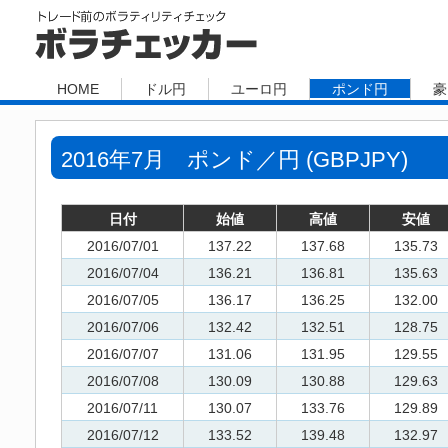
HOME
ドル円
ユーロ円
ポンド円
豪
2016年7月 ポンド／円 (GBPJPY)
日付
始値
高値
安値
2016/07/01
137.22
137.68
135.73
2016/07/04
136.21
136.81
135.63
2016/07/05
136.17
136.25
132.00
2016/07/06
132.42
132.51
128.75
2016/07/07
131.06
131.95
129.55
2016/07/08
130.09
130.88
129.63
2016/07/11
130.07
133.76
129.89
2016/07/12
133.52
139.48
132.97