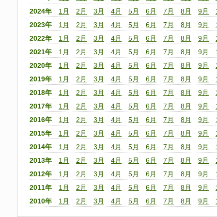
2024年
1月
2月
3月
4月
5月
6月
7月
8月
9月
2023年
1月
2月
3月
4月
5月
6月
7月
8月
9月
2022年
1月
2月
3月
4月
5月
6月
7月
8月
9月
2021年
1月
2月
3月
4月
5月
6月
7月
8月
9月
2020年
1月
2月
3月
4月
5月
6月
7月
8月
9月
2019年
1月
2月
3月
4月
5月
6月
7月
8月
9月
2018年
1月
2月
3月
4月
5月
6月
7月
8月
9月
2017年
1月
2月
3月
4月
5月
6月
7月
8月
9月
2016年
1月
2月
3月
4月
5月
6月
7月
8月
9月
2015年
1月
2月
3月
4月
5月
6月
7月
8月
9月
2014年
1月
2月
3月
4月
5月
6月
7月
8月
9月
2013年
1月
2月
3月
4月
5月
6月
7月
8月
9月
2012年
1月
2月
3月
4月
5月
6月
7月
8月
9月
2011年
1月
2月
3月
4月
5月
6月
7月
8月
9月
2010年
1月
2月
3月
4月
5月
6月
7月
8月
9月